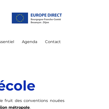
essentiel
Agenda
Contact
école
le fruit des conventions nouées
ijon métropole
.