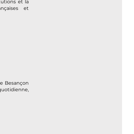
utions et la
ançaises et
 de Besançon
 quotidienne,