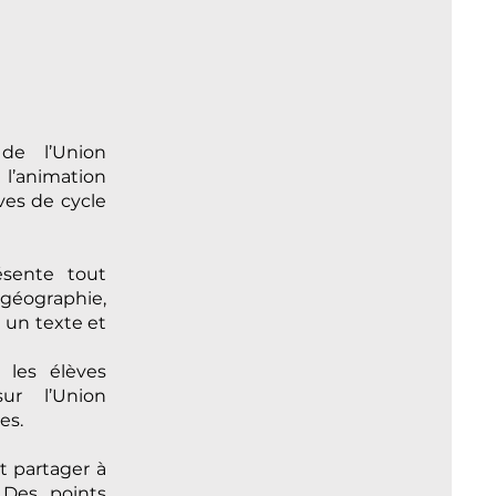
de l’Union
l’animation
ves de cycle
ésente tout
 géographie,
t un texte et
 les élèves
sur l’Union
es.
it partager à
 Des points