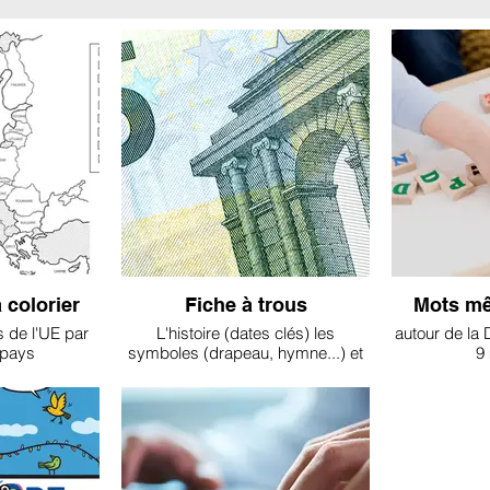
 colorier
Fiche à trous
Mots mê
 de l'UE par
L'histoire (dates clés) les
autour de la
 pays
symboles (drapeau, hymne...) et
9
la zone euro (pays membres,
observer une pièce et un billet)