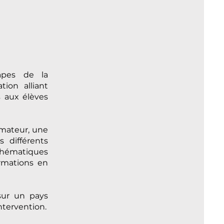
tapes de la
ion alliant
s aux élèves
imateur, une
s différents
thématiques
ormations en
 sur un pays
tervention.​