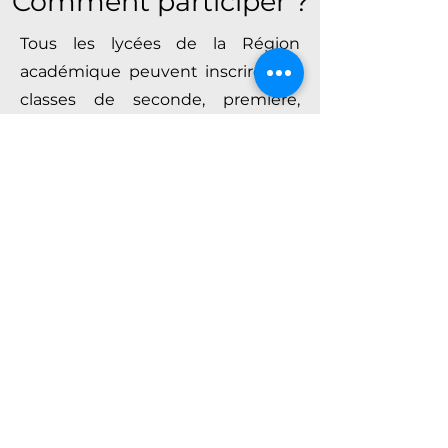
Comment participer ?
Tous les lycées de la Région
académique peuvent inscrire des
classes de seconde, première,
terminale et BTS.
Un nombre fixe de places pour la
finale est attribué à chaque lycée,
peu importe le nombre de classes
ou d'élèves concernés par les
qualifications/sélections, ce qui
permet une parfaite équité lors de
la finale.
Inscriptions
Dans l'idéal, les enseignants d'un